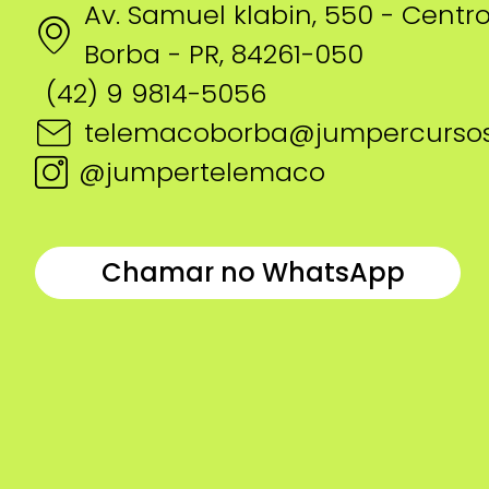
Av. Samuel klabin, 550 - Centr
Borba - PR, 84261-050
(42) 9 9814-5056
telemacoborba@jumpercursos
@jumpertelemaco
Chamar no WhatsApp