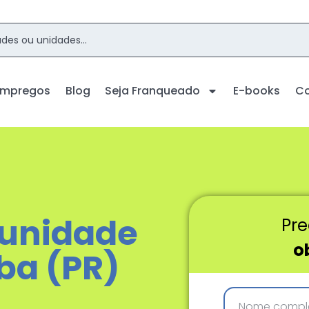
Empregos
Blog
Seja Franqueado
E-books
C
 unidade
Pre
o
ba (PR)