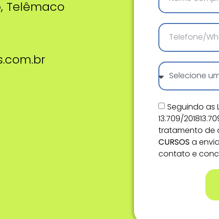
o, Telêmaco
.com.br
Seguindo as L
13.709/201813.7
tratamento de d
CURSOS
a envia
contato e conco