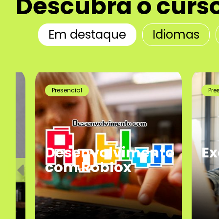
Descubra o curs
Em destaque
Idiomas
Presencial
Presenci
Desenvolvimento
Exc
com Roblox