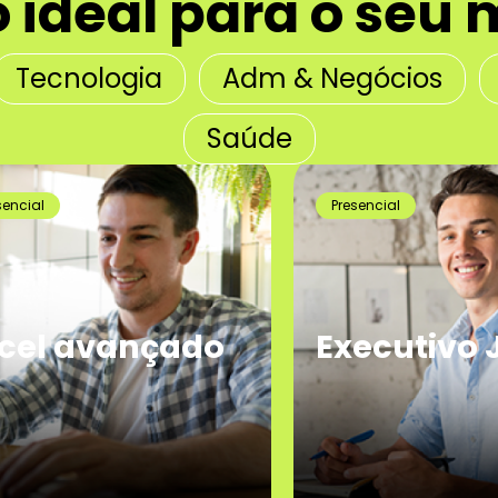
o ideal para o se
Tecnologia
Adm & Negócios
Saúde
al
Presencial
el avançado
Executivo Jú