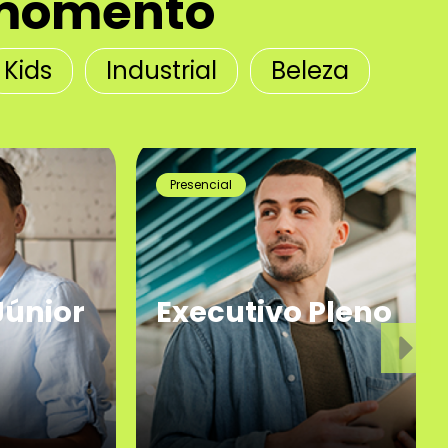
u momento
Kids
Industrial
Beleza
Presencial
nior
Executivo Pleno