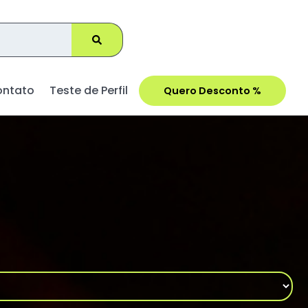
ontato
Teste de Perfil
Quero Desconto %