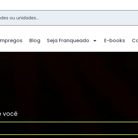
Empregos
Blog
Seja Franqueado
E-books
C
e você