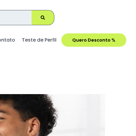
ontato
Teste de Perfil
Quero Desconto %