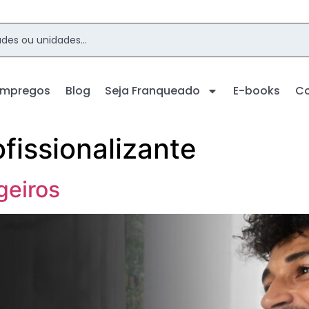
Empregos
Blog
Seja Franqueado
E-books
C
ofissionalizante
geiros