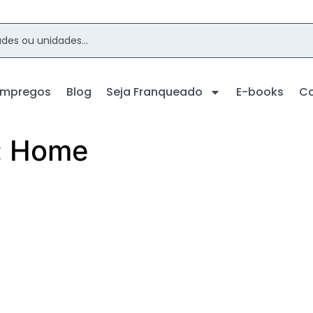
Empregos
Blog
Seja Franqueado
E-books
C
:
Home