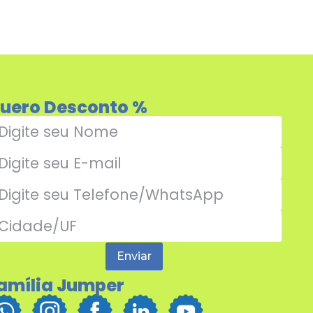
uero Desconto %
Enviar
amília Jumper