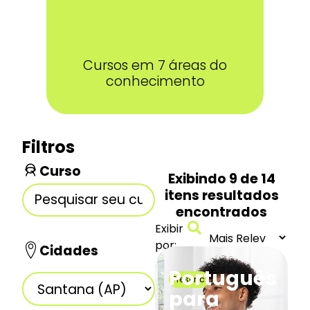
Cursos em 7 áreas do
conhecimento
Filtros
Curso
Exibindo
9
de
14
itens resultados
encontrados
Exibir
por:
Cidades
Português
Presencial
para