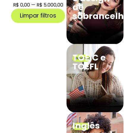
de
R$
0,00
—
R$
5.000,00
sobrancelha
Limpar filtros
TOEIC e
Presencial
TOEFL
Inglês
Presencial