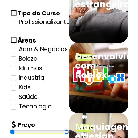
estrangeiros
Tipo do Curso
Profissionalizante
Áreas
Adm & Negócios
Desenvolvim
Presencial
Beleza
com
Idiomas
Roblox
Industrial
Kids
Saúde
Tecnologia
Preço
Maquiagem
Presencial
e design