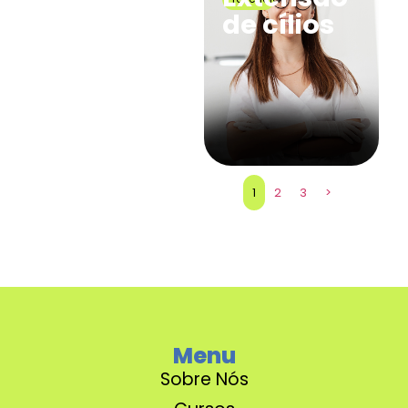
de cílios
1
2
3
>
Menu
Sobre Nós