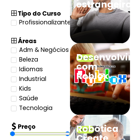
estrangeiros
Tipo do Curso
Profissionalizante
Áreas
Adm & Negócios
Desenvolvim
Presencial
Beleza
com
Idiomas
Roblox
Industrial
Kids
Saúde
Tecnologia
Preço
Robótica
Presencial
Create