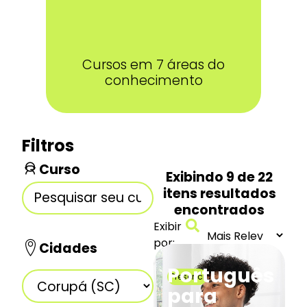
Cursos em 7 áreas do
conhecimento
Filtros
Curso
Exibindo
9
de
22
itens resultados
encontrados
Exibir
por:
Cidades
Português
Presencial
para