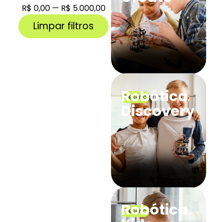
R$
0,00
—
R$
5.000,00
Limpar filtros
Robótica
Presencial
Discovery
Robótica
Presencial