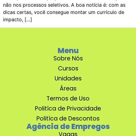
não nos processos seletivos. A boa notícia é: com as
dicas certas, você consegue montar um currículo de
impacto, […]
Menu
Sobre Nós
Cursos
Unidades
Áreas
Termos de Uso
Politíca de Privacidade
Politíca de Descontos
Agência de Empregos
Vagas